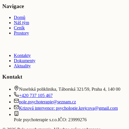
Navigace
Domů
Náš tým
Ceník
Prostory
Kontakty
Dokumenty
Aktuality
Kontakt
Nuselská poliklinika, Táborská 321/59, Praha 4, 140 00
+420 737 105 467
pole.psychoterapie@seznam.cz
Krizová intervence:
psychologie.krejcova@gmail.com
Pole psychoterapie s.r.o.
IČO:
23999276