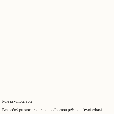
Vzdělání a psychoterapeutický směr
Lektorská a odborná činnost
Pole psychoterapie
Bezpečný prostor pro terapii a odbornou péči o duševní zdraví.