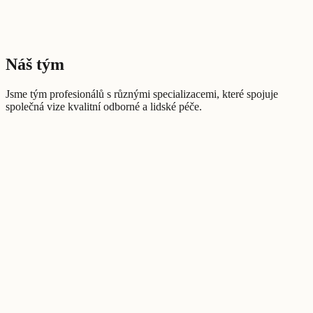
Náš tým
Jsme tým profesionálů s různými specializacemi, které spojuje
společná vize kvalitní odborné a lidské péče.
Klinická psycholožka a psychoterapeutka
Mgr. Pavla Stiburková
Psycholožka a psychoterapeutka
Mgr. Magda Hazi