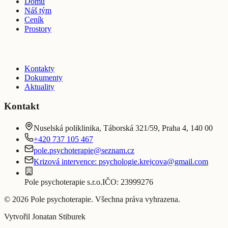
Domů
Náš tým
Ceník
Prostory
Kontakty
Dokumenty
Aktuality
Kontakt
Nuselská poliklinika, Táborská 321/59, Praha 4, 140 00
+420 737 105 467
pole.psychoterapie@seznam.cz
Krizová intervence:
psychologie.krejcova@gmail.com
Pole psychoterapie s.r.o.
IČO:
23999276
©
2026
Pole psychoterapie
. Všechna práva vyhrazena.
Vytvořil Jonatan Stiburek