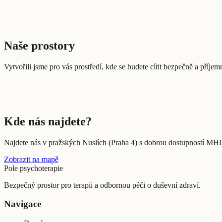
Naše prostory
Vytvořili jsme pro vás prostředí, kde se budete cítit bezpečně a příje
Teraputická místnost první patro
Teraputická místnost druhé patro
Kde nás najdete?
Najdete nás v pražských Nuslích (Praha 4) s dobrou dostupností MH
Zobrazit na mapě
Pole psychoterapie
Bezpečný prostor pro terapii a odbornou péči o duševní zdraví.
Navigace